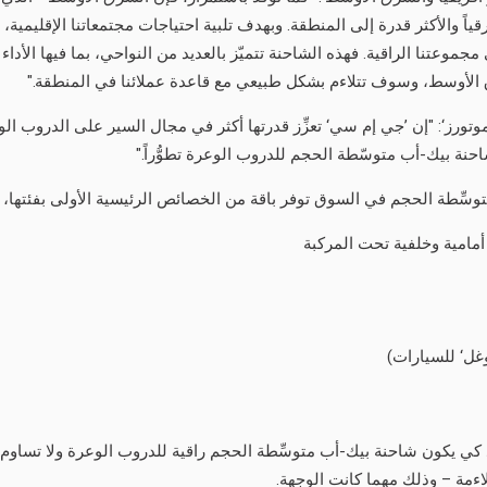
 رقياً والأكثر قدرة إلى المنطقة. وبهدف تلبية احتياجات مجتمعاتنا الإقليمي
يون‘ الجديد كلّياً للعام 2023 بفئة تجهيزات AT4X إلى مجموعتنا الراقية. فهذه الشاحنة تتميّز بالعديد من
الأوسط، وسوف تتلاءم بشكل طبيعي مع قاعدة عملائنا في المنطقة."
وتورز‘: "إن ’جي إم سي‘ تعزِّز قدرتها أكثر في مجال السير على الدروب الوع
 أمامية وخلفية تحت المركبة
ون AT4X‘ الجديد كلّياً عن قصد كي يكون شاحنة بيك-أب متوسِّطة الحجم راقية للدروب الوع
اءمة – وذلك مهما كانت الوجهة.