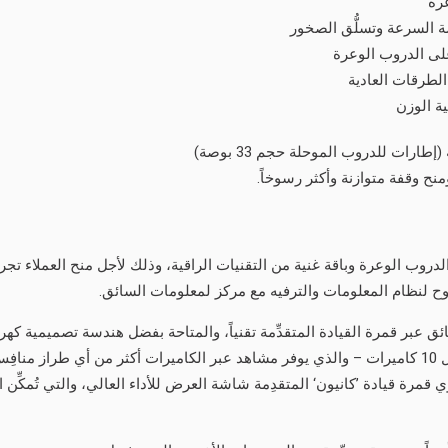
نح وقفة متوازنة وأكثر رسوخاً.
لعام 2023 بين قوّته العالية على الدروب الوعرة وباقة غنية من التقنيات الراقية، وذلك لأجل م
وح لنظام المعلومات والترفيه مع مركز لمعلومات السائق.
ائق عبر قمرة القيادة المتقدِّمة تقنياً، والمتاحة بفضل هندسة تصميمية كهر
كاميرات ’كانيون‘ الاختياري والذي يشمل 10 كاميرات – والذي يوفر مشاهد عبر الكاميرات أكثر 
قمرة قيادة ’كانيون‘ المتقدِمة شاشة العرض للأداء العالي، والتي تُمكِّن 