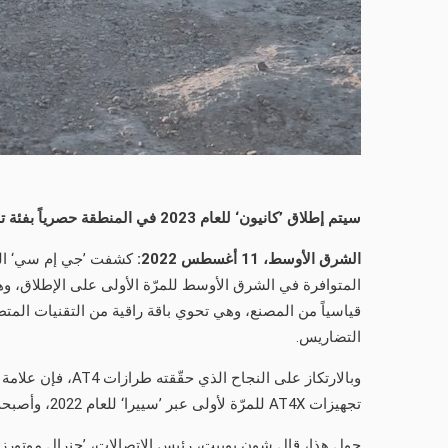
سيتم إطلاق ’كانيون‘ للعام
2023
في المنطقة حصرياً بفئة 
الشرق الأوسط،
11
أغسطس
2022
:
قياسياً من المصنع، وهي تحوي باقة راقية من التقنيات المتط
التضاريس.
تجهيزات AT4X للمرّة لأولى عبر ’سييرا‘ للعام 2022، وأصبحت سريعاً مرادفاً للقدرات العالية على الدروب الوعرة.
حول هذا، قال شون بوبيت، رئيس الاتصالات، ’جنرال موتورز أفر