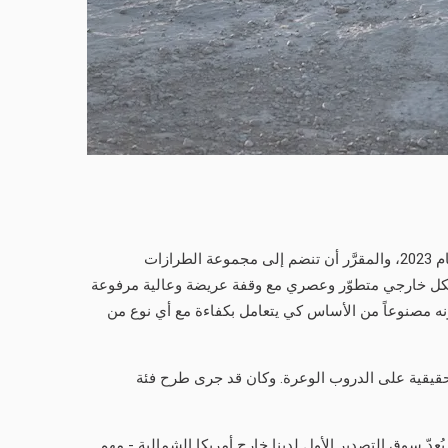
كشفت ’جي إم سي‘ اليوم عن الشاحنة متوسِّطة الحجم ’جي إم سي كانيون‘ (GMC Canyon) للعام 2023، والمقرَّر أن تنضم إلى مجموعة الطرازات
ياً بفئة تجهيزات AT4X. وتتألّق هذه البيك-أب القوية عبر شكل خارجي متطوّر وعصري مع وقفة عريضة وعالية مرفوعة
كونه مصنوعاً من الأساس كي يتعامل بكفاءة مع أي نوع من
زام ’جي إم سي‘ بتوفير قدرات حقيقية على الدروب الوعرة. وكان قد جرى طرح فئة
عدّ سوق التصدير الأول لدينا خارج أمريكا الشمالية - مهم