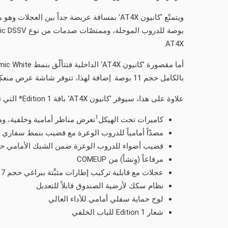
AT4X.
بالكامل حجم 11 بوصة. إضافة لهذا، تتوفر شاشة عرض منعكِسة على الزجاج الأمامي حصرية من ’جي إم سي‘، وكذلك نظام ترفيه صوتي مع سبعة مكبِّرات من نوع Bose.
علاوة على هذا، سيوفر ’كانيون AT4X‘ باقة Edition 1* التي تحوي:
1
كاميرات تحت الهيكل
تعرض مناظر أمامية وخلفية، وه
مصدّاً أمامياً للدروب الوعرة مع قضيب بنمط سفاري
قضيب أضواء للدروب الوعرة ضمن الشبك الأمامي حجم 30 ب
مرفاعاً (وِنشاً) من COMEUP
عجلات مع قابلية تركيب إطارات مثبَّتة ببراغي حجم 17 بوصة
نظام سكك لأرضية الصندوق قابلاً للتعديل
لوح حماية سفلي أمامي للأداء العالي
شعار Edition 1 للباب الخلفي