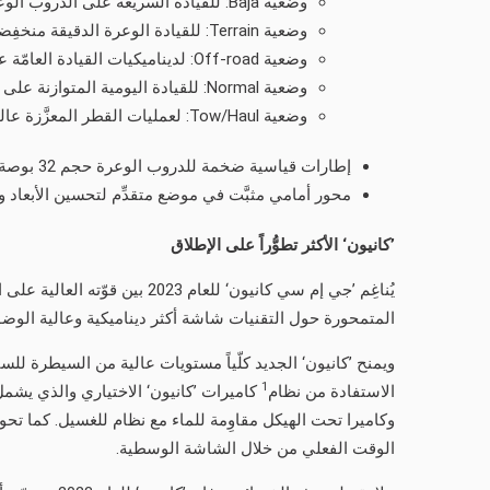
وضعية Baja: للقيادة السريعة على الدروب الوعرة
وضعية Terrain: للقيادة الوعرة الدقيقة منخفِضة السرعة وتسلُّق الصخور
وضعية Off-road: لديناميكيات القيادة العامّة على الدروب الوعرة
وضعية Normal: للقيادة اليومية المتوازنة على الطرقات العادية
وضعية Tow/Haul: لعمليات القطر المعزَّزة عالية الوزن
إطارات قياسية ضخمة للدروب الوعرة حجم 32 بوصة (إطارات للدروب الموحلة حجم 33 بوصة)
محور أمامي مثبَّت في موضع متقدِّم لتحسين الأبعاد وم
’كانيون‘ الأكثر تطوُّراً على الإطلاق
يُناغِم ’جي إم سي كانيون‘ ل
المتمحورة حول التقنيات شاشة أكثر ديناميكية وعالية الوض
ويمنح ’كانيون‘ الجديد كلّياً مستويات عالية من السيطرة للس
1
الاستفادة من نظام
وكاميرا تحت الهيكل مقاوِمة للماء مع نظام للغسيل. كما تحوي 
الوقت الفعلي من خلال الشاشة الوسطية.