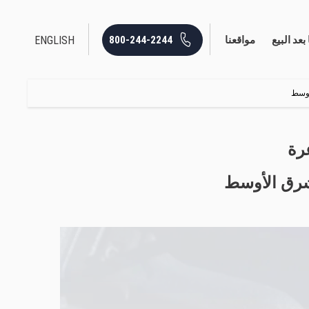
ENGLISH
800-244-2244
بعد البيع
مواقعنا
لأوسط
عرة
لشرق الأوسط