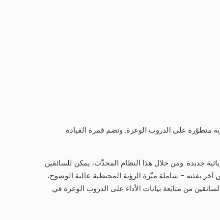
نح العملاء تجربة متطوّرة على الدروب الوعرة. وتضم قمرة القيادة
بائية جديدة. ومن خلال هذا النظام المحدَّث، يمكن للسائقين
من أي طراز منافِس آخر بفئته – شاملة ميّزة الرؤية المحيطية عالية الوضوح،
السائقين من متابَعة بيانات الأداء على الدروب الوعرة في