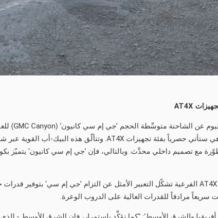
تجهيزات
AT4X
المتوافرة في الشرق الأوسط للمرّة الأولى على الإطلاق، وهي ستأتي حصر
وّرة مع تصميم داخلي محدَّث. وبالتالي، فإن ’جي إم سي كانيون‘ يتميّز ب
وبالارتكاز على النجاح الذي حقّقته طرازات AT4، فإن علامة AT4X الفرعية تشكّل التعبير الأمثل عن الت
يقيا والشرق الأوسط‘: "كما نؤكِّد باستمرار، فإن الشرق الأوسط - الذي يُ