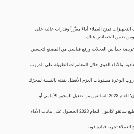
 ضمن فئات التجهيزات تمنح العملاء أداءً معزَّزاً وقدرات عالية على
. ومن ضمن الخصائص هناك:
لوعرة مع مسافة عريضة جداً بين العجلات ورفع قياسي من المصنع لتحسين
ة والراحة على الطرق العادية، والأداء القوي خلال المغامرات الطويلة على الدروب
 التوربيني المعزَّز للدروب الوعرة مستويات العزم الأفضل بفئته بالنسبة لمحرّك
في ’جي إم سي كانيون‘ للعام 2023 السائقين من تفعيل المحور الأمامي أو
يُمكِن الوصول إليها من خلال الشاشة الوسطية في لوحة العدّادات، بحيث يستطيع سائقو ’كانيون‘ للعام 2023 الحصول على بيانات الأداء