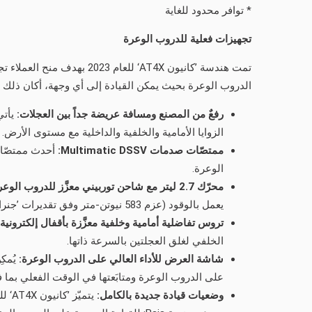
* توافر محدود للغاية
تجهيزات فعلية للدروب الوعرة
تمت هندسة ’كانيون AT4X‘ ل
الدروب الوعرة بحيث يمكن القيادة إلى أي وجهة، أكان ذلك 
رفعٌ من المصنع ومسافة عريضة جداً بين العجلات:
الزوايا الأمامية والخلفية والداخلية مع مستوى الأرض.
ممتصّات صدمات
Multimatic DSSV
:
الوعرة.
محرّك
2.7
ليتر مع شاحن توربيني معزَّز للدروب الوع
يعمل بالوقود (عزم 583 نيوتن-متر وفق تقديرات ’جنرال موتورز‘).
تروس تفاضلية أمامية وخلفية معزَّزة بأقفال إلكترونية
الخلفي لغلق العجلتين بالسرعة ذاتها.
شاشة العرض للأداء العالي على الدروب الوعرة:
على الدروب الوعرة ومتابَعتها في الوقت الفعلي بما في 
وضعيات قيادة جديدة بالكامل:
يتميّز ’كانيون AT4X‘ للعام 2023 بتقديمه لوضعيات قيادة جديدة بالكامل، والتي جرى ابتكارها لمنح العملاء تجربة قيادة قوية: