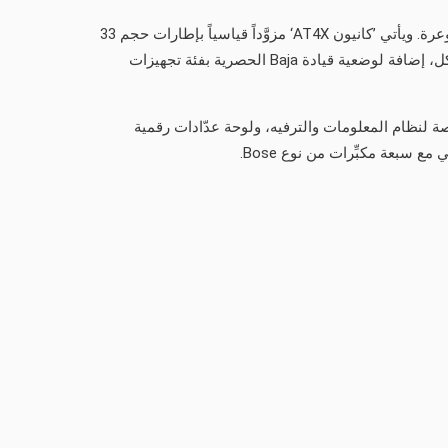
ويتمتّع ’كانيون AT4X‘ بمسافة عريضة جداً بين العجلات وهو مرفوع من المصنع لأجل الارتقاء بمستويات الأداء والقدرات على الدروب الوعرة. ويأتي ’كانيون AT4X‘ مزوَّداً قياسياً بإطارات حجم 33
بوصة للدروب الموحلة، وممتصّات صدمات من نوع Multimatic DSSV، وأقفال أمامية وخلفية إلكترونية، وألواح حماية سفلية تحت الهيكل، إضافة لوضعية قيادة Baja الحصرية بفئة تجهيزات
’كانيون AT4X‘ الداخلية فتتألّق بنمط Ceramic White وObsidian Rush، وشاشة لمس مائلة قابلة للتخصيص حجم 11.3 بوصة لنظام المعلومات والترفيه، ولوحة عدّادات رقمية