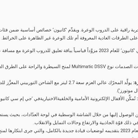
لعام 2023 بهدف منح العملاء تجربة راقية على الدروب الوعرة. ويقدِّم ’كانيون‘ خصائص أساسية
على الطرقات العادية المعروفة أم تلك الوعرة غير الظاهرة على الخرائط
يأتي ’كانيون‘ للعام 2023 مزوَّداً قياسياً بباقة تعليق للدروب ا
أحدث ممتصّات الصدمات نوع Multimatic DSSV لمنح السيطر
رة:
يولِّد المحرّك عالي العزم سعة 2.7 ليتر مع الشاحن
:
تُمكِّن الأقفال الإلكترونية الأمامية والخلفية
الاختيارية
ذلك قوّة الجاذبية والارتفاع وحالات التمايل والانقلاب.